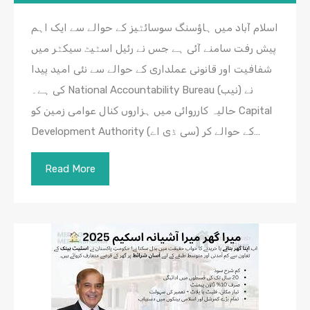
اسلام آباد میں ہاؤسنگ سوسائٹیز کے حوالے سے ایک اہم
پیش رفت سامنے آئی ہے جس نے رئیل اسٹیٹ سیکٹر میں
شفافیت اور قانونی عملداری کے حوالے سے نئی امید پیدا
کی ہے۔ National Accountability Bureau (نیب) نے
حالیہ کارروائی میں ہزاروں کنال عوامی زمین کو Capital
Development Authority (سی ڈی اے) کے حوالے کر…
Read More