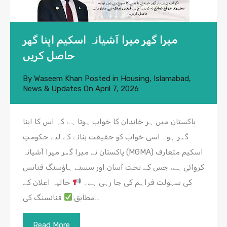
میرا گھر میرا آشیانہ اسکیم اپنا گھر
حاصل کریں
By
Waseem Khan
Posted in
Housing
,
Islamabad
,
News & Updates
On
April 7, 2026
پاکستان میں ہر خاندان کا خواب ہوتا ہے کہ اس کا اپنا
گھر ہو۔ اسی خواب کو حقیقت بنانے کے لیے حکومتِ
پاکستان نے میرا گھر میرا آشیانہ (MGMA) اسکیم متعارف
کروائی ہے، جس کے تحت آسان اور سستے ہاؤسنگ فنانس
کی سہولت فراہم کی جا رہی ہے۔
حالیہ اعلان کے
فنانسنگ کی…
مطابق:
Read More