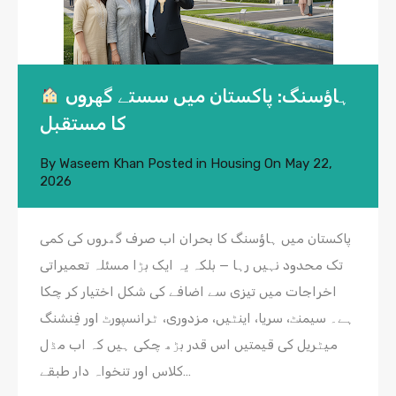
ہاؤسنگ: پاکستان میں سستے گھروں
کا مستقبل
By
Waseem Khan
Posted in
Housing
On
May 22,
2026
پاکستان میں ہاؤسنگ کا بحران اب صرف گھروں کی کمی
تک محدود نہیں رہا — بلکہ یہ ایک بڑا مسئلہ تعمیراتی
اخراجات میں تیزی سے اضافے کی شکل اختیار کر چکا
ہے۔ سیمنٹ، سریا، اینٹیں، مزدوری، ٹرانسپورٹ اور فِنشنگ
میٹریل کی قیمتیں اس قدر بڑھ چکی ہیں کہ اب مڈل
کلاس اور تنخواہ دار طبقے…